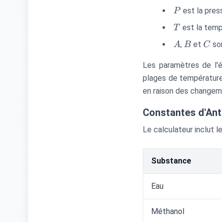
{C + T}
P
est la pres
P
T
est la temp
T
A
B
C
,
et
so
A
B
C
Les paramètres de l'é
plages de température 
en raison des changem
Constantes d'Ant
Le calculateur inclut 
Substance
Eau
Méthanol