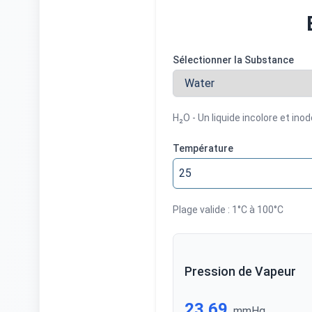
Sélectionner la Substance
H₂O - Un liquide incolore et inod
Température
Plage valide : 1°C à 100°C
Pression de Vapeur
23.69
mmHg