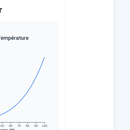
r
 Température
50
60
70
80
90
100
ature (°C)