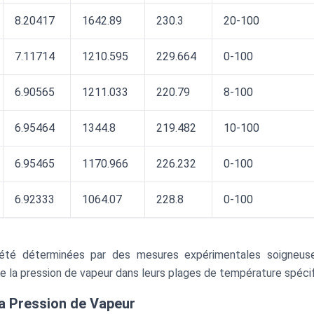
8.20417
1642.89
230.3
20-100
7.11714
1210.595
229.664
0-100
6.90565
1211.033
220.79
8-100
6.95464
1344.8
219.482
10-100
6.95465
1170.966
226.232
0-100
6.92333
1064.07
228.8
0-100
été déterminées par des mesures expérimentales soigneuse
e la pression de vapeur dans leurs plages de température spécif
la Pression de Vapeur