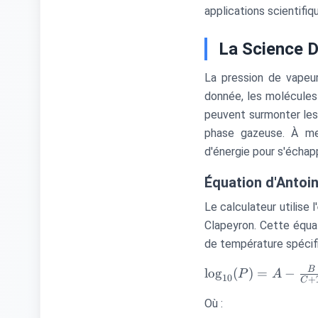
applications scientifiqu
La Science D
La pression de vapeu
donnée, les molécules 
peuvent surmonter les 
phase gazeuse. À me
d'énergie pour s'échap
Équation d'Antoin
Le calculateur utilise l'
Clapeyron. Cette équa
de température spécifi
\log_{10}
B
lo
g
(
)
=
−
P
A
10
+
C
(P) = A -
Où :
\frac{B}