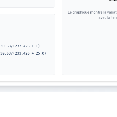
Le graphique montre la variat
avec la te
730.63
/(
233.426
+ T)
730.63
/(
233.426
+
25.0
)