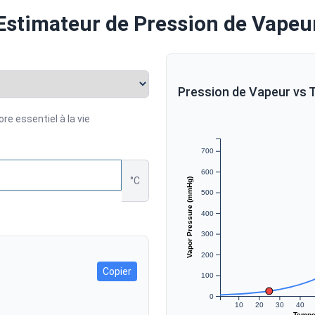
Estimateur de Pression de Vapeu
Pression de Vapeur vs
ore essentiel à la vie
700
600
°C
Vapor Pressure (mmHg)
500
400
300
200
Copier
100
0
10
20
30
40
Temper