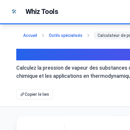
Passer au contenu
Whiz Tools
🛠️
Accueil
Outils spécialisés
Calculateur de pr
Calculateur de pression 
Calculez la pression de vapeur des substances co
chimique et les applications en thermodynamiqu
Copier le lien