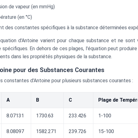
sion de vapeur (en mmHg)
érature (en °C)
nt des constantes spécifiques à la substance déterminées ex
quation d'Antoine varient pour chaque substance et ne sont
spécifiques. En dehors de ces plages, l'équation peut produire
ents dans les propriétés physiques de la substance.
oine pour des Substances Courantes
les constantes d'Antoine pour plusieurs substances courantes :
A
B
C
Plage de Tempéra
8.07131
1730.63
233.426
1-100
8.08097
1582.271
239.726
15-100