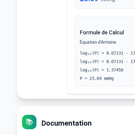
Formule de Calcul
Équation d'Antoine:
log₁₀(P) =
8.07131
-
1
log₁₀(P) =
8.07131
-
1
log₁₀(P) =
1.37450
P =
23.69
mmHg
📚
Documentation