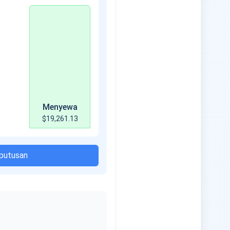
Menyewa
$19,261.13
eputusan