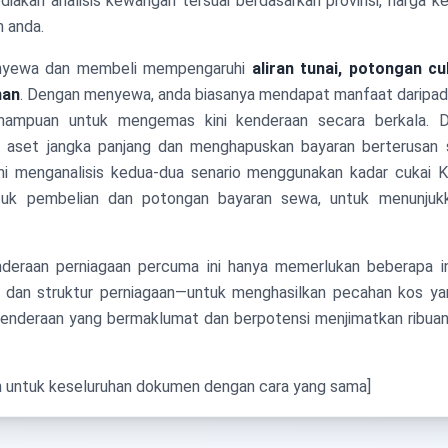
ediakan analisis kewangan tersuai berdasarkan provinsi, harga k
n anda.
nyewa dan membeli mempengaruhi
aliran tunai, potongan cu
han
. Dengan menyewa, anda biasanya mendapat manfaat daripad
mampuan untuk mengemas kini kenderaan secara berkala. 
 aset jangka panjang dan menghapuskan bayaran berterusan s
ami menganalisis kedua-dua senario menggunakan kadar cukai 
uk pembelian dan potongan bayaran sewa, untuk menunjukk
nderaan perniagaan percuma ini hanya memerlukan beberapa i
i, dan struktur perniagaan—untuk menghasilkan pecahan kos y
enderaan yang bermaklumat dan berpotensi menjimatkan ribuan
n untuk keseluruhan dokumen dengan cara yang sama]