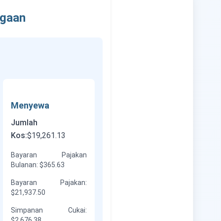
agaan
Menyewa
Jumlah
Kos
:
$19,261.13
Bayaran Pajakan
Bulanan
:
$365.63
Bayaran Pajakan
:
$21,937.50
Simpanan Cukai
:
$2,676.38