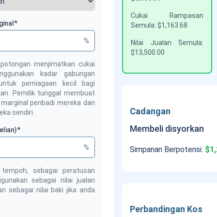
Cukai Rampasan
ginal
*
Semula
:
$1,163.68
%
Nilai Jualan Semula
:
$13,500.00
 potongan menjimatkan cukai
enggunakan kadar gabungan
ntuk perniagaan kecil bagi
kan. Pemilik tunggal membuat
marginal peribadi mereka dan
Cadangan
ka sendiri.
Membeli disyorkan
elian)
*
%
Simpanan Berpotensi
:
$1,
r tempoh, sebagai peratusan
igunakan sebagai nilai jualan
 sebagai nilai baki jika anda
Perbandingan Kos