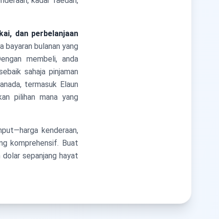
enderaan, kadar faedah,
kai, dan perbelanjaan
a bayaran bulanan yang
Dengan membeli, anda
ebaik sahaja pinjaman
Kanada, termasuk Elaun
an pilihan mana yang
nput—harga kenderaan,
ang komprehensif. Buat
 dolar sepanjang hayat