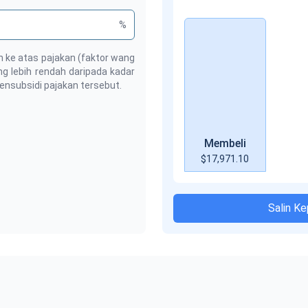
%
 ke atas pajakan (faktor wang
ng lebih rendah daripada kadar
ensubsidi pajakan tersebut.
Membeli
$17,971.10
Salin K