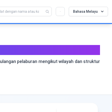
💡 Sukakan alat ini? Bantu kami menjadikannya
×
Bahasa Melayu
lebih baik lagi!
Klik untuk membuka →
anada | Alat Percuma
pulangan pelaburan mengikut wilayah dan struktur