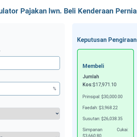
ulator Pajakan lwn. Beli Kenderaan Perni
Keputusan Pengiraan
*
Membeli
Jumlah
Kos
:
$17,971.10
%
Prinsipal
:
$30,000.00
Faedah
:
$3,968.22
Susutan
:
$26,038.35
Simpanan Cukai
:
$3,660.80