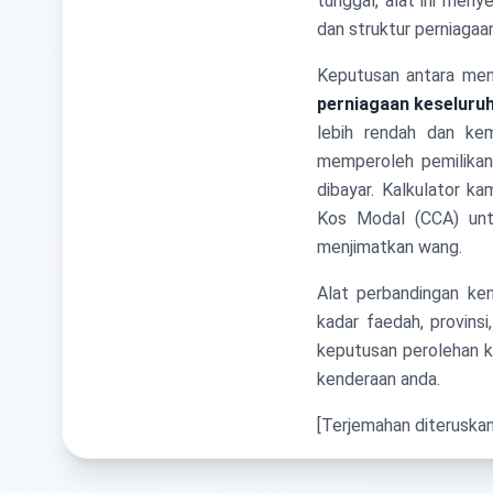
tunggal, alat ini meny
dan struktur perniagaa
Keputusan antara me
perniagaan keseluru
lebih rendah dan ke
memperoleh pemilikan
dibayar. Kalkulator k
Kos Modal (CCA) unt
menjimatkan wang.
Alat perbandingan ke
kadar faedah, provins
keputusan perolehan k
kenderaan anda.
[Terjemahan diteruska