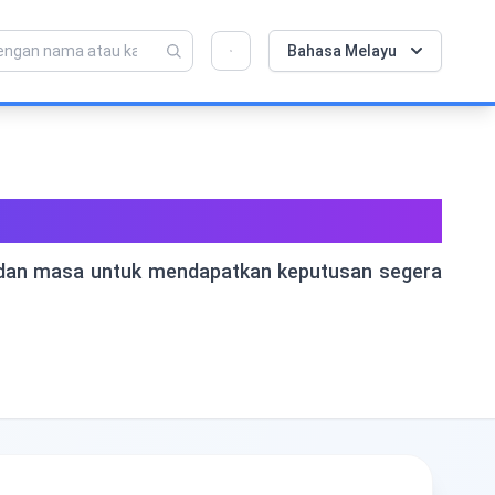
💡 Sukakan alat ini? Bantu kami menjadikannya
×
Bahasa Melayu
lebih baik lagi!
Klik untuk membuka →
r, dan masa untuk mendapatkan keputusan segera