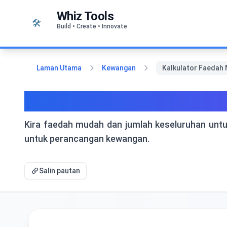
Langkau ke kandungan
Whiz Tools
🛠️
Build • Create • Innovate
Laman Utama
Kewangan
Kalkulator Faedah 
Kalkulator Faedah Mudah
Kira faedah mudah dan jumlah keseluruhan untu
untuk perancangan kewangan.
Salin pautan