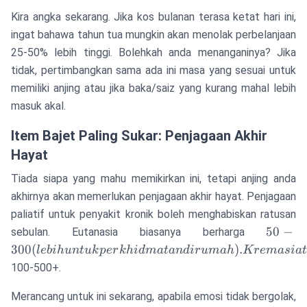
Kira angka sekarang. Jika kos bulanan terasa ketat hari ini,
ingat bahawa tahun tua mungkin akan menolak perbelanjaan
25-50% lebih tinggi. Bolehkah anda menanganinya? Jika
tidak, pertimbangkan sama ada ini masa yang sesuai untuk
memiliki anjing atau jika baka/saiz yang kurang mahal lebih
masuk akal.
Item Bajet Paling Sukar: Penjagaan Akhir
Hayat
Tiada siapa yang mahu memikirkan ini, tetapi anjing anda
akhirnya akan memerlukan penjagaan akhir hayat. Penjagaan
paliatif untuk penyakit kronik boleh menghabiskan ratusan
50-300
50
−
sebulan. Eutanasia biasanya berharga
untuk
300
(
)
.
l
e
bih
u
n
t
u
k
p
er
khi
d
ma
t
an
d
i
r
u
mah
Kre
ma
s
ia
perkhi
100-500+.
di ru
Kremas
Merancang untuk ini sekarang, apabila emosi tidak bergolak,