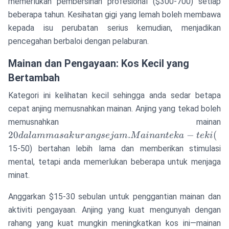
memerlukan pembersihan profesional ($300-700) setiap
beberapa tahun. Kesihatan gigi yang lemah boleh membawa
kepada isu perubatan serius kemudian, menjadikan
pencegahan berbaloi dengan pelaburan.
Mainan dan Pengayaan: Kos Kecil yang
Bertambah
Kategori ini kelihatan kecil sehingga anda sedar betapa
cepat anjing memusnahkan mainan. Anjing yang tekad boleh
2
memusnahkan mainan
d
20
.
−
(
d
a
l
amma
s
ak
u
r
an
g
se
jam
M
ainan
t
e
ka
t
e
ki
m
15-50) bertahan lebih lama dan memberikan stimulasi
k
mental, tetapi anda memerlukan beberapa untuk menjaga
s
minat.
M
t
Anggarkan $15-30 sebulan untuk penggantian mainan dan
te
aktiviti pengayaan. Anjing yang kuat mengunyah dengan
rahang yang kuat mungkin meningkatkan kos ini—mainan