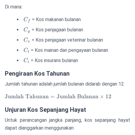
Bulanan} =
Di mana:
C_f + C_g +
C_v + C_t +
C_f
= Kos makanan bulanan
C
C_i
f
C_g
= Kos penjagaan bulanan
C
g
C_v
= Kos penjagaan veterinar bulanan
C
v
C_t
= Kos mainan dan pengayaan bulanan
C
t
C_i
= Kos insurans bulanan
C
i
Pengiraan Kos Tahunan
Jumlah tahunan adalah jumlah bulanan didarab dengan 12:
\text{Jumlah
Jumlah Tahunan
=
Jumlah Bulanan
×
12
Tahunan} =
Unjuran Kos Sepanjang Hayat
\text{Jumlah
Bulanan}
Untuk perancangan jangka panjang, kos sepanjang hayat
\times 12
dapat dianggarkan menggunakan: