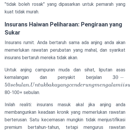
"tidak boleh rosak" yang dipasarkan untuk pemarah yang
kuat tidak murah.
Insurans Haiwan Peliharaan: Pengiraan yang
Sukar
Insurans rumit. Anda bertaruh sama ada anjing anda akan
memerlukan rawatan perubatan yang mahal, dan syarikat
insurans bertaruh mereka tidak akan.
Untuk anjing campuran muda dan sihat, liputan asas
30-50
30
−
kemalangan dan penyakit berjalan
sebulan
50
.
se
b
u
l
an
U
n
t
u
kbaka
y
an
g
ce
n
d
er
u
n
g
m
e
n
g
a
l
amii
s
Untuk
80-100+ sebulan.
baka 
cender
Inilah realiti: insurans masuk akal jika anjing anda
menga
membangunkan keadaan kronik yang memerlukan rawatan
isu
berterusan. Satu kecemasan mungkin tidak menjustifikasi
kesiha
premium bertahun-tahun, tetapi mengurus rawatan