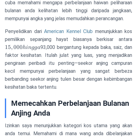
cuba memahami mengapa perbelanjaan haiwan peliharaan
bulanan anda kelihatan lebih tinggi daripada jangkaan,
mempunyai angka yang jelas memudahkan perancangan.
Penyelidikan dari
American Kennel Club
menunjukkan kos
1
pemilikan sepanjang hayat biasanya berkisar antara
h
15
,
000
93,000 bergantung kepada baka, saiz, dan
hin
gg
a
faktor kesihatan. Itulah julat yang luas, yang menjadikan
pengiraan peribadi itu penting—seekor anjing campuran
kecil mempunyai perbelanjaan yang sangat berbeza
berbanding seekor anjing tulen besar dengan kebimbangan
kesihatan baka tertentu.
Memecahkan Perbelanjaan Bulanan
Anjing Anda
Izinkan saya menunjukkan kategori kos utama yang akan
anda temui. Memahami di mana wang anda dibelanjakan