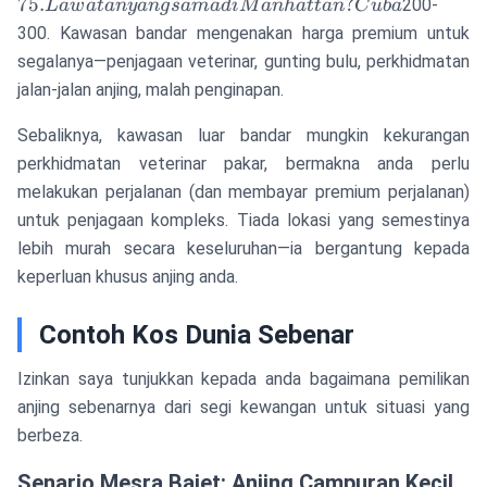
Lawatan
75.
?
200-
L
a
w
a
t
an
y
an
g
s
ama
d
i
M
anha
tt
an
C
u
ba
yang sama
300. Kawasan bandar mengenakan harga premium untuk
di
segalanya—penjagaan veterinar, gunting bulu, perkhidmatan
Manhattan?
jalan-jalan anjing, malah penginapan.
Cuba
Sebaliknya, kawasan luar bandar mungkin kekurangan
perkhidmatan veterinar pakar, bermakna anda perlu
melakukan perjalanan (dan membayar premium perjalanan)
untuk penjagaan kompleks. Tiada lokasi yang semestinya
lebih murah secara keseluruhan—ia bergantung kepada
keperluan khusus anjing anda.
Contoh Kos Dunia Sebenar
Izinkan saya tunjukkan kepada anda bagaimana pemilikan
anjing sebenarnya dari segi kewangan untuk situasi yang
berbeza.
Senario Mesra Bajet: Anjing Campuran Kecil