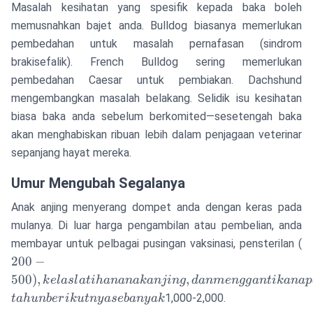
Masalah kesihatan yang spesifik kepada baka boleh
memusnahkan bajet anda. Bulldog biasanya memerlukan
pembedahan untuk masalah pernafasan (sindrom
brakisefalik). French Bulldog sering memerlukan
pembedahan Caesar untuk pembiakan. Dachshund
mengembangkan masalah belakang. Selidik isu kesihatan
biasa baka anda sebelum berkomited—sesetengah baka
akan menghabiskan ribuan lebih dalam penjagaan veterinar
sepanjang hayat mereka.
Umur Mengubah Segalanya
Anak anjing menyerang dompet anda dengan keras pada
mulanya. Di luar harga pengambilan atau pembelian, anda
2
membayar untuk pelbagai pusingan vaksinasi, pensterilan (
k
200
−
a
500
)
,
,
k
e
l
a
s
l
a
t
ihananakanjin
g
d
anm
e
n
gg
an
t
ikana
p
d
1,000-2,000.
t
ah
u
nb
er
ik
u
t
n
y
a
se
ban
y
ak
m