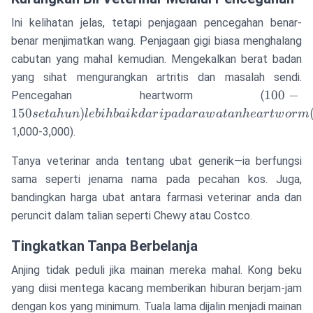
Ini kelihatan jelas, tetapi penjagaan pencegahan benar-
benar menjimatkan wang. Penjagaan gigi biasa menghalang
cabutan yang mahal kemudian. Mengekalkan berat badan
yang sihat mengurangkan artritis dan masalah sendi.
100-150
100
−
Pencegahan heartworm (
setahun
150
)
se
t
ah
u
n
l
e
bihbaik
d
a
r
i
p
a
d
a
r
a
w
a
t
anh
e
a
r
tw
or
m
lebih b
1,000-3,000).
daripad
rawatan
Tanya veterinar anda tentang ubat generik—ia berfungsi
heartw
sama seperti jenama nama pada pecahan kos. Juga,
(
bandingkan harga ubat antara farmasi veterinar anda dan
peruncit dalam talian seperti Chewy atau Costco.
Tingkatkan Tanpa Berbelanja
Anjing tidak peduli jika mainan mereka mahal. Kong beku
yang diisi mentega kacang memberikan hiburan berjam-jam
dengan kos yang minimum. Tuala lama dijalin menjadi mainan