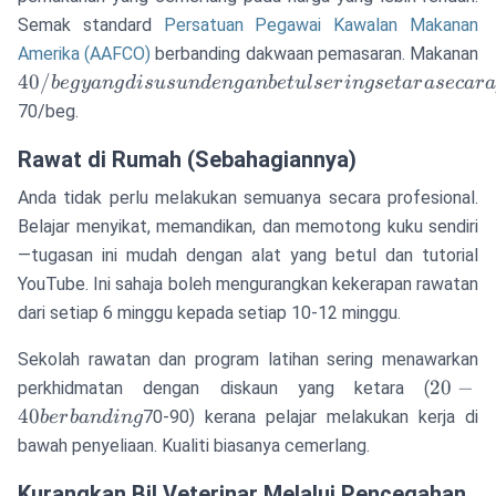
Semak standard
Persatuan Pegawai Kawalan Makanan
Amerika (AAFCO)
berbanding dakwaan pemasaran. Makanan
40/beg
40/
b
e
g
y
an
g
d
i
s
u
s
u
n
d
e
n
g
anb
e
t
u
l
ser
in
g
se
t
a
r
a
sec
a
r
yang
70/beg.
disusun
dengan
Rawat di Rumah (Sebahagiannya)
betul sering
Anda tidak perlu melakukan semuanya secara profesional.
setara
Belajar menyikat, memandikan, dan memotong kuku sendiri
secara
—tugasan ini mudah dengan alat yang betul dan tutorial
pemakanan
dengan
YouTube. Ini sahaja boleh mengurangkan kekerapan rawatan
jenama
dari setiap 6 minggu kepada setiap 10-12 minggu.
"premium"
Sekolah rawatan dan program latihan sering menawarkan
20-40
20
−
perkhidmatan dengan diskaun yang ketara (
berban
40
70-90) kerana pelajar melakukan kerja di
b
er
ban
d
in
g
bawah penyeliaan. Kualiti biasanya cemerlang.
Kurangkan Bil Veterinar Melalui Pencegahan