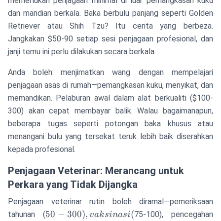
memerlukan penjagaan minimal di luar pemangkasan kuku
dan mandian berkala. Baka berbulu panjang seperti Golden
Retriever atau Shih Tzu? Itu cerita yang berbeza.
Jangkakan $50-90 setiap sesi penjagaan profesional, dan
janji temu ini perlu dilakukan secara berkala.
Anda boleh menjimatkan wang dengan mempelajari
penjagaan asas di rumah—pemangkasan kuku, menyikat, dan
memandikan. Pelaburan awal dalam alat berkualiti ($100-
300) akan cepat membayar balik. Walau bagaimanapun,
beberapa tugas seperti potongan baka khusus atau
menangani bulu yang tersekat teruk lebih baik diserahkan
kepada profesional.
Penjagaan Veterinar: Merancang untuk
Perkara yang Tidak Dijangka
Penjagaan veterinar rutin boleh diramal—pemeriksaan
50-300),
50
−
300
)
,
(
tahunan (
75-100), pencegahan
v
ak
s
ina
s
i