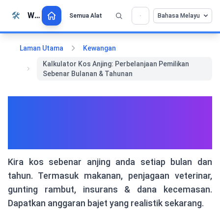
Langkau ke kandungan
🛠️
Whiz Tools
Semua Alat
Bahasa Melayu
Laman Utama
Kewangan
Kalkulator Kos Anjing: Perbelanjaan Pemilikan
Sebenar Bulanan & Tahunan
Kalkulator Kos Anjing:
Perbelanjaan Pemilikan
Sebenar Bulanan & Tahunan
Kira kos sebenar anjing anda setiap bulan dan
tahun. Termasuk makanan, penjagaan veterinar,
gunting rambut, insurans & dana kecemasan.
Dapatkan anggaran bajet yang realistik sekarang.