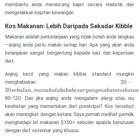
membantu anda merancang bajet secara realistik dan
mengelakkan kejutan kewangan.
Kos Makanan: Lebih Daripada Sekadar Kibble
Makanan adalah perbelanjaan yang tidak boleh anda langkau
—anjing anda perlu makan setiap hari. Apa yang akan anda
belanjakan sangat bergantung kepada saiz dan keperluan
diet.
Anjing kecil yang makan kibble standard mungkin
20-30
20
−
menghabiskan
sebulan
30
,
se
b
u
l
an
manaka
l
abakab
es
a
ry
an
g
makanmakana
manak
80-120. Dan jika anjing anda mengalami alergi atau isu
baka
kesihatan yang memerlukan diet preskripsi? Kos tersebut
besar
akan meningkat dengan ketara. Saya pernah melihat pemilik
yang
menghadapi bil makanan $150+ sebulan apabila berurusan
makan
dengan diet veterinar yang khusus.
makan
premi