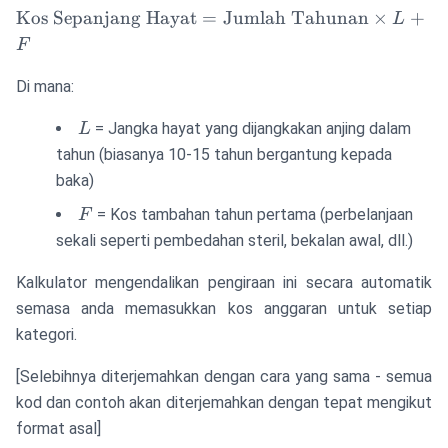
\text{Kos
Kos Sepanjang Hayat
=
Jumlah Tahunan
×
+
L
Sepanjang
F
Hayat} =
\text{Jumlah
Di mana:
Tahunan}
L
= Jangka hayat yang dijangkakan anjing dalam
L
\times L + F
tahun (biasanya 10-15 tahun bergantung kepada
baka)
F
= Kos tambahan tahun pertama (perbelanjaan
F
sekali seperti pembedahan steril, bekalan awal, dll.)
Kalkulator mengendalikan pengiraan ini secara automatik
semasa anda memasukkan kos anggaran untuk setiap
kategori.
[Selebihnya diterjemahkan dengan cara yang sama - semua
kod dan contoh akan diterjemahkan dengan tepat mengikut
format asal]