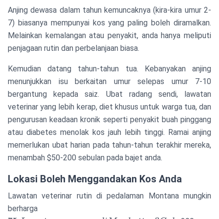
a
Anjing dewasa dalam tahun kemuncaknya (kira-kira umur 2-
y
7) biasanya mempunyai kos yang paling boleh diramalkan.
r
Melainkan kemalangan atau penyakit, anda hanya meliputi
s
penjagaan rutin dan perbelanjaan biasa.
m
g
Kemudian datang tahun-tahun tua. Kebanyakan anjing
t
menunjukkan isu berkaitan umur selepas umur 7-10
p
bergantung kepada saiz. Ubat radang sendi, lawatan
se
veterinar yang lebih kerap, diet khusus untuk warga tua, dan
m
t
pengurusan keadaan kronik seperti penyakit buah pinggang
b
atau diabetes menolak kos jauh lebih tinggi. Ramai anjing
s
memerlukan ubat harian pada tahun-tahun terakhir mereka,
menambah $50-200 sebulan pada bajet anda.
Lokasi Boleh Menggandakan Kos Anda
Lawatan veterinar rutin di pedalaman Montana mungkin
75.
berharga