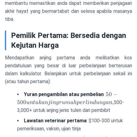
penge
membantu memastikan anda dapat memberikan penjagaan
menam
akhir hayat yang bermartabat dan selesa apabila masanya
tiba.
Pemilik Pertama: Bersedia dengan
Kejutan Harga
Mendapatkan anjing pertama anda melibatkan kos
pendahuluan yang besar di luar perbelanjaan berterusan
dalam kalkulator. Belanjakan untuk perbelanjaan sekali ini
(atau tahun pertama):
50-500 untu
50
−
Yuran pengambilan atau pembelian
:
anjing rum
500
,
500-
u
n
t
u
kanjin
g
r
u
mah
p
er
l
in
d
u
n
g
an
perlindunga
3,000+ untuk anjing jenis tulen dari pembibit
Lawatan veterinar pertama
: $100-300 untuk
pemeriksaan, vaksin, ujian tinja