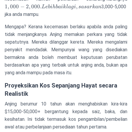
2
1
,
000
−
2
,
000.
,
3,000-5,000
L
e
bihbaik
l
a
g
i
s
a
s
a
r
kan
L
jika anda mampu.
b
la
Mengapa? Kerana kecemasan berlaku apabila anda paling
s
tidak menjangkanya. Anjing memakan perkara yang tidak
sepatutnya. Mereka dilanggar kereta. Mereka mengalami
penyakit mendadak. Mempunyai wang yang disediakan
bermakna anda boleh membuat keputusan perubatan
berdasarkan apa yang terbaik untuk anjing anda, bukan apa
yang anda mampu pada masa itu.
Proyeksikan Kos Sepanjang Hayat secara
Realistik
Anjing berumur 10 tahun akan menghabiskan kira-kira
$15,000-50,000+ bergantung kepada saiz, baka, dan
kesihatan. Ini tidak termasuk kos pengambilan/pembelian
awal atau perbelanjaan persediaan tahun pertama.