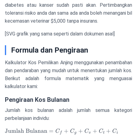
—Bull
diabetes atau kanser sudah pasti akan. Pertimbangkan
denga
toleransi risiko anda dan sama ada anda boleh menangani bil
masala
kecemasan veterinar $5,000 tanpa insurans.
pernaf
Germa
[SVG grafik yang sama seperti dalam dokumen asal]
Shephe
denga
Formula dan Pengiraan
displas
pingg
Kalkulator Kos Pemilikan Anjing menggunakan penambahan
premi
boleh
dan pendaraban yang mudah untuk menentukan jumlah kos.
mencap
Berikut adalah formula matematik yang menguasai
kalkulator kami:
Pengiraan Kos Bulanan
Jumlah kos bulanan adalah jumlah semua kategori
perbelanjaan individu:
\text{Jumlah
Jumlah Bulanan
=
+
+
+
+
C
C
C
C
C
f
g
v
t
i