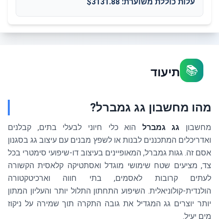
עלות כוללת משוערת
: $
3131.88
📚
תיעוד
מהו מחשבון גג גמברל?
מחשבון
גג גמברל
הוא כלי חיוני לבעלי בתים, קבלנים
ואדריכלים המתכננים לבנות או לשפץ מבנים עם עיצוב גג בסגנון
אסם זה. גגות גמברל, המאופיינים בעיצוב דו-שיפועי סימטרי בכל
צד, מציעים שטח שימושי מוגדל ואסתטיקה קלאסית הקשורה
לעתים קרובות לאסמים, בתי חווה וארכיטקטורה
הולנדית-קולוניאלית. השיפוע התחתון התלול יותר והעליון המתון
יותר יוצרים גג המגדיל את גובה התקרה תוך שמירה על ניקוז
מים יעיל.