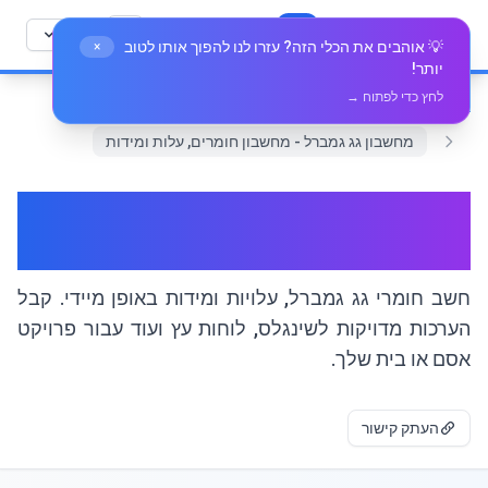
לג לתוכן
🛠️
Whiz Tools
כל הכלים
עברית
💡 אוהבים את הכלי הזה? עזרו לנו להפוך אותו לטוב
×
יותר!
לחץ כדי לפתוח →
בית
מתמטיקה וגיאומטריה
מחשבון גג גמברל - מחשבון חומרים, עלות ומידות
מחשבון גג גמברל - מחשבון
חומרים, עלות ומידות
חשב חומרי גג גמברל, עלויות ומידות באופן מיידי. קבל
הערכות מדויקות לשינגלס, לוחות עץ ועוד עבור פרויקט
אסם או בית שלך.
העתק קישור