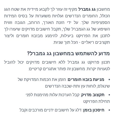
מחשבון
גג גמברל
מקיף זה עוזר לך לקבוע מיידית את שטח הגג
הכולל, החומרים הנדרשים ועלויות משוערות על בסיס המידות
הספציפיות שלך. על ידי הזנת האורך, הרוחב, הגובה וזווית
השיפוע של גג הגמברל שלך, תקבל חישובים מדויקים שיעזרו לך
לתכנן את הפרויקט ביעילות, להימנע מבזבוז חומרים וליצור
תקציבים ריאליים - הכל תוך שניות.
מדוע להשתמש במחשבון גג גמברל?
תכנון פרויקט גג גמברל ללא חישובים מדויקים יכול להוביל
לטעויות יקרות. מחשבון זה פותר אתגרים קריטיים:
מניעת בזבוז חומרים
: הזמן את הכמות המדויקת של
שינגלס, לוחות עץ ותת-שכבה הנדרשים
תקצוב מדויק
: קבל הערכות עלות מהימנות לפני
תחילת הפרויקט
חיסכון בזמן
: דלג על חישובים ידניים מורכבים וקבל