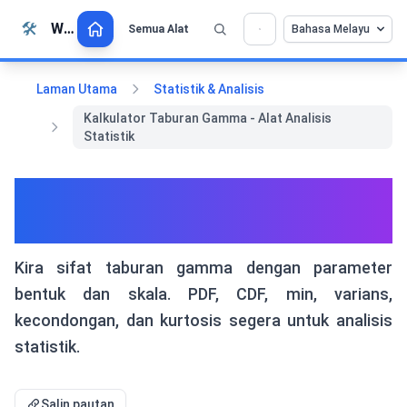
Langkau ke kandungan
🛠️
Whiz Tools
Semua Alat
Bahasa Melayu
💡 Sukakan alat ini? Bantu kami menjadikannya
×
lebih baik lagi!
Klik untuk membuka →
Laman Utama
Statistik & Analisis
Kalkulator Taburan Gamma - Alat Analisis
Statistik
Kalkulator Taburan Gamma -
Alat Analisis Statistik
Kira sifat taburan gamma dengan parameter
bentuk dan skala. PDF, CDF, min, varians,
kecondongan, dan kurtosis segera untuk analisis
statistik.
Salin pautan