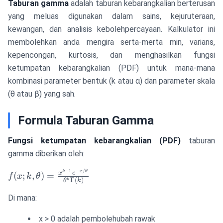
Taburan gamma
adalah taburan kebarangkalian berterusan
yang meluas digunakan dalam sains, kejuruteraan,
kewangan, dan analisis kebolehpercayaan. Kalkulator ini
membolehkan anda mengira serta-merta min, varians,
kepencongan, kurtosis, dan menghasilkan fungsi
ketumpatan kebarangkalian (PDF) untuk mana-mana
kombinasi parameter bentuk (k atau α) dan parameter skala
(θ atau β) yang sah.
Formula Taburan Gamma
Fungsi ketumpatan kebarangkalian (PDF)
taburan
gamma diberikan oleh:
−
1
−
/
f(x; k,
k
x
θ
x
e
(
;
,
)
=
f
x
k
θ
Γ
(
)
k
θ
k
\theta) =
\frac{x^{k-
Di mana:
1} e^{-
x/\theta}}
x > 0 adalah pembolehubah rawak