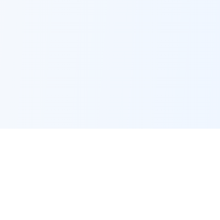
🔗
Alat Berkaitan