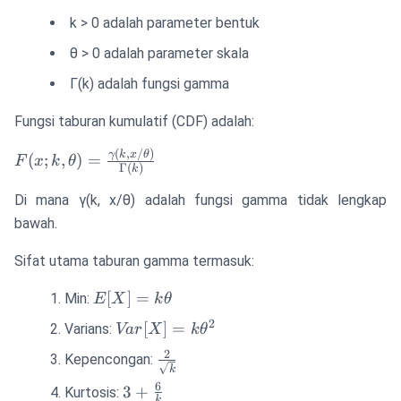
{\theta^k
k > 0 adalah parameter bentuk
\Gamma(k)}
θ > 0 adalah parameter skala
Γ(k) adalah fungsi gamma
Fungsi taburan kumulatif (CDF) adalah:
(
,
/
)
F(x; k, \theta) =
γ
k
x
θ
(
;
,
)
=
F
x
k
θ
Γ
(
)
k
\frac{\gamma(k,
x/\theta)}
Di mana γ(k, x/θ) adalah fungsi gamma tidak lengkap
{\Gamma(k)}
bawah.
Sifat utama taburan gamma termasuk:
E[X] =
[
]
=
Min:
E
X
k
θ
k\theta
2
Var[X] =
[
]
=
Varians:
Va
r
X
k
θ
k\theta^2
2
\frac{2}
Kepencongan:
k
{\sqrt{k}}
6
3 +
3
+
Kurtosis:
k