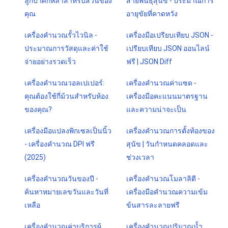
ลูกบาศก์หลาสำหรับสวนของ
สายพันธุ์สุนัข - ประมาณการ
คุณ
อายุขัยที่คาดหวัง
เครื่องคำนวณรั้วไวนิล -
เครื่องมือเปรียบเทียบ JSON -
ประมาณการวัสดุและค่าใช้
เปรียบเทียบ JSON ออนไลน์
จ่ายอย่างรวดเร็ว
ฟรี | JSON Diff
เครื่องคำนวณวอลเปเปอร์:
เครื่องคำนวณค่าแซด -
คุณต้องใช้กี่ม้วนสำหรับห้อง
เครื่องมือคะแนนมาตรฐาน
ของคุณ?
และความน่าจะเป็น
เครื่องมือแปลงพิกเซลเป็นนิ้ว
เครื่องคำนวณการตั้งท้องของ
- เครื่องคำนวณ DPI ฟรี
สุนัข | วันกำหนดคลอดและ
(2025)
ช่วงเวลา
เครื่องคำนวณวันของปี -
เครื่องคำนวณโมลาลิตี -
ค้นหาหมายเลขวันและวันที่
เครื่องมือคำนวณความเข้ม
เหลือ
ข้นสารละลายฟรี
เครื่องคำนวณค่าบริการผู้
เครื่องคำนวณปริมาณน้ำ