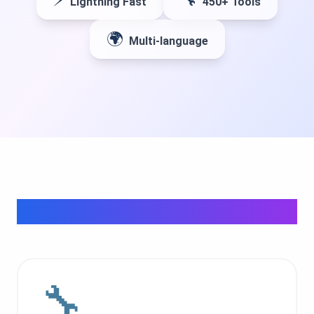
⚡
🔧
Lightning Fast
450+ Tools
🌍
Multi-language
ทุกหมวดหมู่
🔧